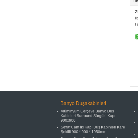
İl
Z
İl
F
Banyo Duşakabinleri
Alüminyum Çerçeve Banyo Duş
Kabinleri Surround Sürgülü Kapı
900x900
Şeffaf Cam İki Kapı Duş Kabinleri Kare
Şekilli 900 * 900 * 1950mm