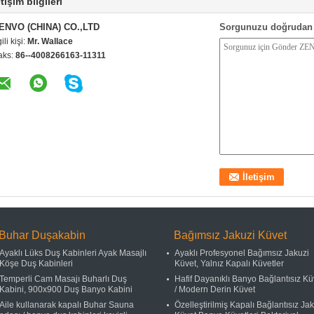
etişim bilgileri
ENVO (CHINA) CO.,LTD
Sorgunuzu doğrudan 
gili kişi:
Mr. Wallace
aks:
86--4008266163-11311
Buhar Duşakabin
Bağımsız Jakuzi Küvet
Ayaklı Lüks Duş Kabinleri Ayak Masajlı
Ayaklı Profesyonel Bağımsız Jakuzi
Köşe Duş Kabinleri
Küvet, Yalnız Kapalı Küvetler
Temperli Cam Masajı Buharlı Duş
Hafif Dayanıklı Banyo Bağlantısız Kü
Kabini, 900x900 Duş Banyo Kabini
/ Modern Derin Küvet
Aile kullanarak kapalı Buhar Sauna
Özelleştirilmiş Kapalı Bağlantısız Ja