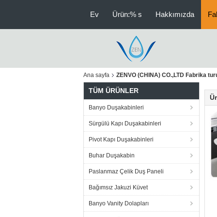
Ev
Ürün:% s
Hakkımızda
Fa
Ana sayfa
ZENVO (CHINA) CO.,LTD Fabrika tur
TÜM ÜRÜNLER
Ür
Banyo Duşakabinleri
Sürgülü Kapı Duşakabinleri
Pivot Kapı Duşakabinleri
Buhar Duşakabin
Paslanmaz Çelik Duş Paneli
Bağımsız Jakuzi Küvet
Banyo Vanity Dolapları