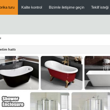
brika turu
Kalite kontrol
Bizimle iletişime geçin
Teklif isteği
u
etim hattı