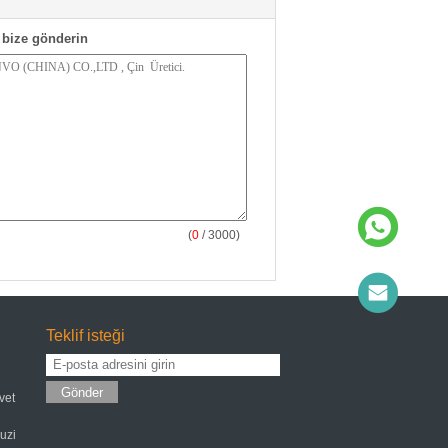
bize gönderin
(
0
/ 3000)
Teklif isteği
Gönder
vet
kuzi