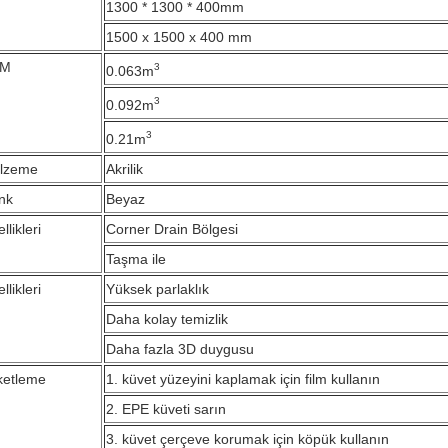
1300 * 1300 * 400mm
1500 x 1500 x 400 mm
BM
3
0.063
m
3
0.092
m
3
0.21
m
lzeme
Akrilik
nk
Beyaz
llikleri
Corner Drain Bölgesi
Taşma ile
llikleri
Yüksek parlaklık
Daha kolay temizlik
Daha fazla 3D duygusu
ketleme
1. küvet yüzeyini kaplamak için film kullanın
2. EPE küveti sarın
3. küvet çerçeve korumak için köpük kullanın