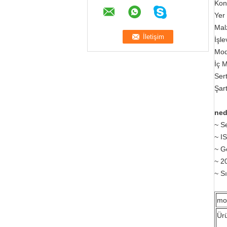
Kont
Yer
Mal
İşle
Mod
İç 
Ser
Şar
ned
~ Se
~ I
~ G
~ 2
~ S
mo
Ür