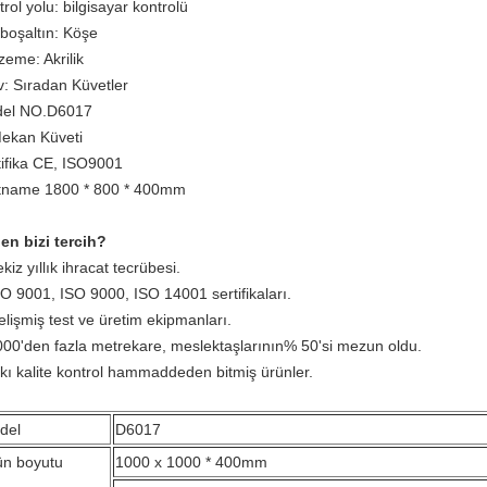
rol yolu: bilgisayar kontrolü
 boşaltın: Köşe
zeme: Akrilik
v: Sıradan Küvetler
el NO.D6017
Mekan Küveti
tifika CE, ISO9001
tname 1800 * 800 * 400mm
en bizi tercih?
kiz yıllık ihracat tecrübesi.
SO 9001, ISO 9000, ISO 14001 sertifikaları.
elişmiş test ve üretim ekipmanları.
000'den fazla metrekare, meslektaşlarının% 50'si mezun oldu.
ıkı kalite kontrol hammaddeden bitmiş ürünler.
del
D6017
ün boyutu
1000 x 1000 * 400mm