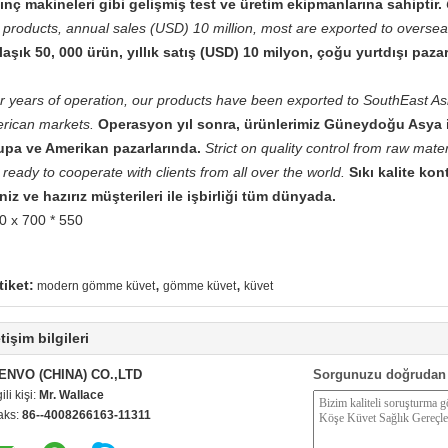
ınç makineleri gibi gelişmiş test ve üretim ekipmanlarına sahiptir.
 products, annual sales (USD) 10 million, most are exported to overse
laşık 50, 000 ürün, yıllık satış (USD) 10 milyon, çoğu yurtdışı pazar
er years of operation, our products have been exported to SouthEast As
rican markets.
Operasyon yıl sonra, ürünlerimiz Güneydoğu Asya ih
upa ve Amerikan pazarlarında.
Strict on quality control from raw mate
ready to cooperate with clients from all over the world.
Sıkı kalite ko
niz ve hazırız müşterileri ile işbirliği tüm dünyada.
0 x 700 * 550
,
,
tiket:
modern gömme küvet
gömme küvet
küvet
etişim bilgileri
ENVO (CHINA) CO.,LTD
Sorgunuzu doğrudan 
gili kişi:
Mr. Wallace
aks:
86--4008266163-11311