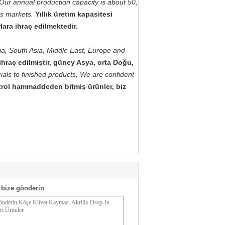
Our annual production capacity is about 50,
as markets.
Yıllık üretim kapasitesi
lara ihraç edilmektedir.
ia, South Asia, Middle East, Europe and
raç edilmiştir, güney Asya, orta Doğu,
rials to finished products, We are confident
ntrol hammaddeden bitmiş ürünler, biz
bize gönderin