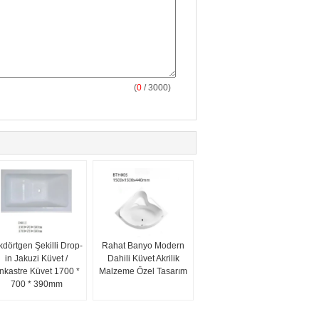
(
0
/ 3000)
kdörtgen Şekilli Drop-
Rahat Banyo Modern
in Jakuzi Küvet /
Dahili Küvet Akrilik
nkastre Küvet 1700 *
Malzeme Özel Tasarım
700 * 390mm