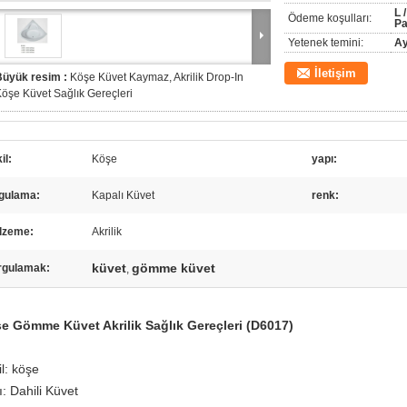
L 
Ödeme koşulları:
Pa
Yetenek temini:
Ay
İletişim
Büyük resim :
Köşe Küvet Kaymaz, Akrilik Drop-In
öşe Küvet Sağlık Gereçleri
il:
Köşe
yapı:
gulama:
Kapalı Küvet
renk:
lzeme:
Akrilik
küvet
gömme küvet
rgulamak:
,
e Gömme Küvet Akrilik Sağlık Gereçleri (D6017)
l: köşe
: Dahili Küvet