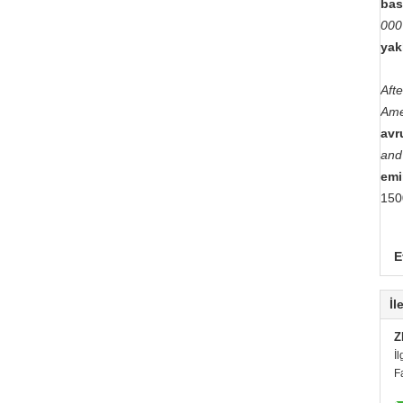
bas
000
yak
Aft
Ame
avr
and 
emi
150
E
İl
Z
İl
F