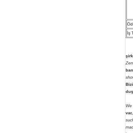
Öd
İş 
şirk
Zen
ban
sho
Biz
duş
We 
var
suc
mac