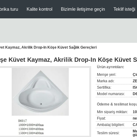
brika turu
Kalite kontrol
Bizimle iletişime geçin
Teklif isteği
et Kaymaz, Akrilik Drop-In Köşe Küvet Sağlık Gereçleri
şe Küvet Kaymaz, Akrilik Drop-In Köşe Küvet S
Ürün ayrıntıları:
Menşe yeri:
Çi
Marka adı:
Z
Sertifika:
IS
Model numarası:
D
Ödeme & teslimat koşul
Min sipariş miktarı:
10
Fiyat:
ne
Ambalaj bilgileri:
C
Me
Teslim süresi:
gü