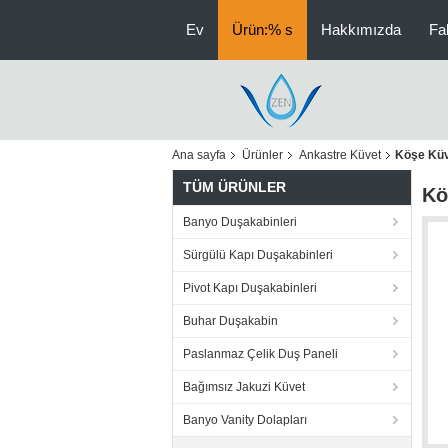
Ev
Ürün:% s
Hakkımızda
Fa
Ana sayfa
Ürünler
Ankastre Küvet
Köşe Küv
TÜM ÜRÜNLER
Kö
Banyo Duşakabinleri
Sürgülü Kapı Duşakabinleri
Pivot Kapı Duşakabinleri
Buhar Duşakabin
Paslanmaz Çelik Duş Paneli
Bağımsız Jakuzi Küvet
Banyo Vanity Dolapları