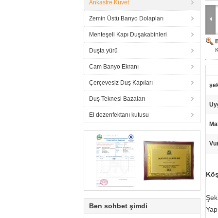
Ankastre Küvet
Zemin Üstü Banyo Dolapları
Menteşeli Kapı Duşakabinleri
K
Duşta yürü
Cam Banyo Ekranı
Çerçevesiz Duş Kapıları
şek
Duş Teknesi Bazaları
Uy
El dezenfektanı kutusu
Ma
Vu
Köş
Şeki
Ben sohbet şimdi
Yapı