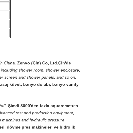
in China.
Zenvo (Çin) Co, Ltd.Çin'de
 including shower room, shower enclosure,
er screen and shower panels, and so on.
masaj küvet, banyo dolabı, banyo vanity,
aff.
Şimdi 8000'den fazla squaremetres
anced test and production equipment,
ng machines and hydraulic pressure
ri, dövme pres makineleri ve hidrolik