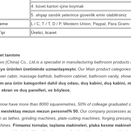
4. küvet karton içine koymak
5. ahşap sandık yeterince güvenlik emin olabilirsiniz
eme
L / C, T / T, D / P, Western Union, Paypal, Para Gramı
Tipi
Üretici, ticaret
et tanıtımı
vo (China) Co., Ltd.is a specialist in manufacturing bathroom products 
yo ürünleri üretiminde uzmanlaşmıştır.
Our Main product categories
wer cabin, massage bathtub, bathroom cabinet, bathroom vanity, show
im ana ürün kategorileri dahil duş odası, duş kabini, duş kabini, 
 ekran ve duş panelleri, ve böylece.
now have more than 8000 squaremetres, 50% of colleage graduated st
, meslektaş mezun mezun personel% 50.
Our company possesses adv
h as lathes, grinding machines, plate-cutting machines, forging pressi
hines.
Firmamız tornalar, taşlama makineleri, plaka kesme makinele