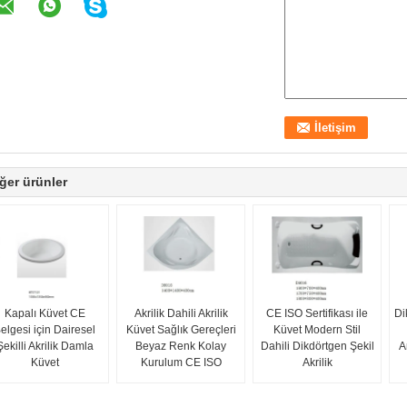
ğer ürünler
Kapalı Küvet CE
Akrilik Dahili Akrilik
CE ISO Sertifikası ile
Di
elgesi için Dairesel
Küvet Sağlık Gereçleri
Küvet Modern Stil
Şekilli Akrilik Damla
Beyaz Renk Kolay
Dahili Dikdörtgen Şekil
A
Küvet
Kurulum CE ISO
Akrilik