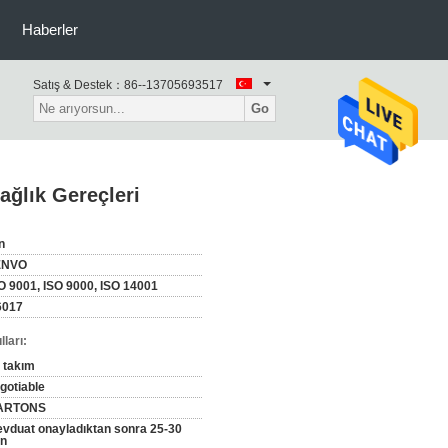
Haberler
Satış & Destek：
86--13705693517
Go
ağlık Gereçleri
n
ENVO
O 9001, ISO 9000, ISO 14001
6017
ları:
 takım
gotiable
ARTONS
vduat onayladıktan sonra 25-30
n